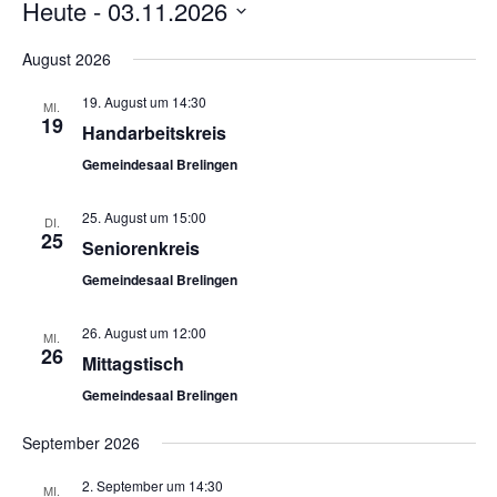
Heute
 - 
03.11.2026
Datum
wählen.
August 2026
19. August um 14:30
MI.
19
Handarbeitskreis
Gemeindesaal Brelingen
25. August um 15:00
DI.
25
Seniorenkreis
Gemeindesaal Brelingen
26. August um 12:00
MI.
26
Mittagstisch
Gemeindesaal Brelingen
September 2026
2. September um 14:30
MI.